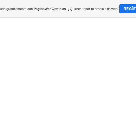
REGÍS
reado gratuitamente con
PaginaWebGratis.es
. ¿Quieres tener tu propio sitio web?