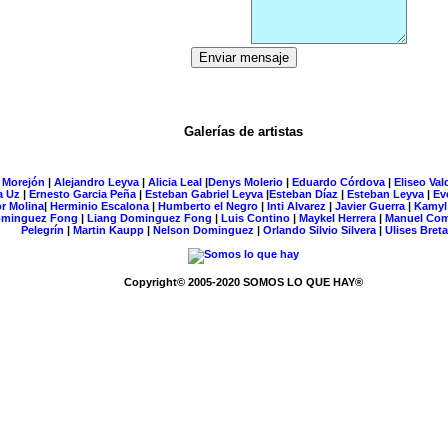
Han estado 212898 visitantes¡Aqui en esta página!
Galerías de artistas
 Morejón
|
Alejandro Leyva
|
Alicia Leal
|
Denys Molerio
|
Eduardo Córdova
|
Eliseo Val
a Uz
|
Ernesto Garcia Peña
|
Esteban Gabriel Leyva
|
Esteban Díaz
|
Esteban Leyva
|
Ev
r Molina
|
Herminio Escalona
|
Humberto el Negro
|
Inti Alvarez
|
Javier Guerra
|
Kamyl
minguez Fong
|
Liang Dominguez Fong
|
Luis Contino
|
Maykel Herrera
|
Manuel Co
Pelegrín
|
Martin Kaupp
|
Nelson Dominguez
|
Orlando Silvio Silvera
|
Ulises Bret
Copyright© 2005-2020 SOMOS LO QUE HAY®