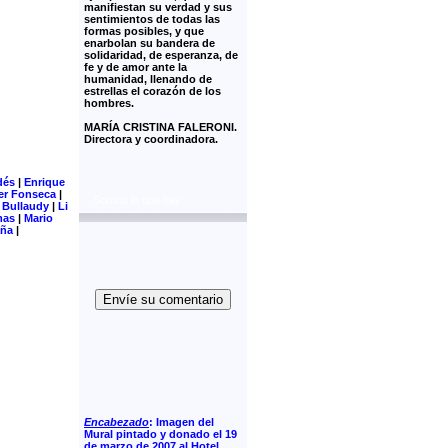
manifiestan su verdad y sus
sentimientos de todas las
formas posibles, y que
enarbolan su bandera de
solidaridad, de esperanza, de
fe y de amor ante la
humanidad, llenando de
estrellas el corazón de los
hombres.
MARÍA CRISTINA FALERONI.
Directora y coordinadora.
dés
|
Enrique
er Fonseca
|
Somos lo que hay
 Bullaudy
|
Li
mas
|
Mario
aña
|
Envíe su comentario
Encabezado
: Imagen del
Mural pintado y donado el 19
de marzo de 2007 al Hotel