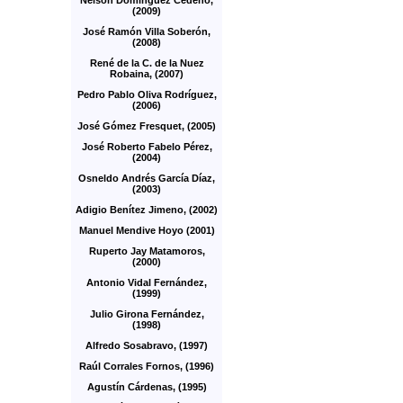
Nelson Domínguez Cedeño,
(2009)
José Ramón Villa Soberón,
(2008)
René de la C. de la Nuez
Robaina, (2007)
Pedro Pablo Oliva Rodríguez,
(2006)
José Gómez Fresquet, (2005)
José Roberto Fabelo Pérez,
(2004)
Osneldo Andrés García Díaz,
(2003)
Adigio Benítez Jimeno, (2002)
Manuel Mendive Hoyo (2001)
Ruperto Jay Matamoros,
(2000)
Antonio Vidal Fernández,
(1999)
Julio Girona Fernández,
(1998)
Alfredo Sosabravo, (1997)
Raúl Corrales Fornos, (1996)
Agustín Cárdenas, (1995)