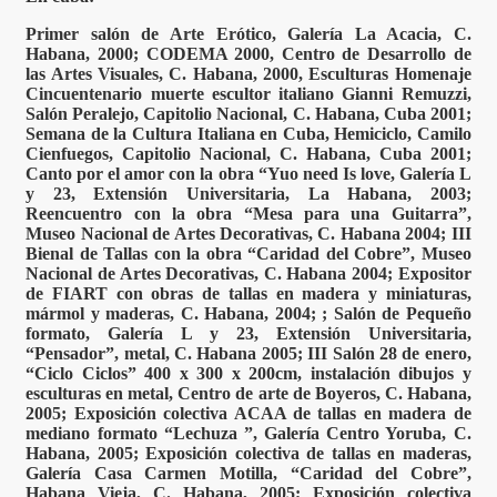
Primer salón de Arte Erótico, Galería La Acacia, C.
Habana, 2000; CODEMA 2000, Centro de Desarrollo de
las Artes Visuales, C. Habana, 2000, Esculturas Homenaje
Cincuentenario muerte escultor italiano Gianni Remuzzi,
Salón Peralejo, Capitolio Nacional, C. Habana, Cuba 2001;
Semana de la Cultura Italiana en Cuba, Hemiciclo, Camilo
Cienfuegos, Capitolio Nacional, C. Habana, Cuba 2001;
Canto por el amor con la obra “Yuo need Is love, Galería L
y 23, Extensión Universitaria, La Habana, 2003;
Reencuentro con la obra “Mesa para una Guitarra”,
Museo Nacional de Artes Decorativas, C. Habana 2004; III
Bienal de Tallas con la obra “Caridad del Cobre”, Museo
Nacional de Artes Decorativas, C. Habana 2004; Expositor
de FIART con obras de tallas en madera y miniaturas,
mármol y maderas, C. Habana, 2004; ; Salón de Pequeño
formato, Galería L y 23, Extensión Universitaria,
“Pensador”, metal, C. Habana 2005; III Salón 28 de enero,
“Ciclo Ciclos” 400 x 300 x 200cm, instalación dibujos y
esculturas en metal, Centro de arte de Boyeros, C. Habana,
2005; Exposición colectiva ACAA de tallas en madera de
mediano formato “Lechuza ”, Galería Centro Yoruba, C.
Habana, 2005; Exposición colectiva de tallas en maderas,
Galería Casa Carmen Motilla, “Caridad del Cobre”,
Habana Vieja, C. Habana, 2005; Exposición colectiva