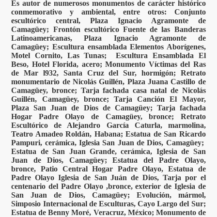
Es autor de numerosos monumentos de carácter histórico
conmemorativo y ambiental, entre otros: Conjunto
escultórico central, Plaza Ignacio Agramonte de
Camagüey; Frontón escultórico Fuente de las Banderas
Latinoamericanas, Plaza Ignacio Agramonte de
Camagüey; Escultura ensamblada Elementos Aborígenes,
Motel Cornito, Las Tunas; Escultura Ensamblada El
Beso, Hotel Florida, acero; Monumento Víctimas del Ras
de Mar l932, Santa Cruz del Sur, hormigón; Retrato
monumentario de Nicolás Guillén, Plaza Juana Castillo de
Camagüey, bronce; Tarja fachada casa natal de Nicolás
Guillén, Camagüey, bronce; Tarja Canción El Mayor,
Plaza San Juan de Dios de Camagüey; Tarja fachada
Hogar Padre Olayo de Camagüey, bronce; Retrato
Escultórico de Alejandro García Caturla, marmolina,
Teatro Amadeo Roldán, Habana; Estatua de San Ricardo
Pampuri, cerámica, Iglesia San Juan de Dios, Camagüey;
Estatua de San Juan Grande, cerámica, Iglesia de San
Juan de Dios, Camagüey; Estatua del Padre Olayo,
bronce, Patio Central Hogar Padre Olayo, Estatua de
Padre Olayo Iglesia de San Juán de Dios, Tarja por el
centenario del Padre Olayo ,bronce, exterior de Iglesia de
San Juan de Dios, Camagüey; Evolución, mármol,
Simposio Internacional de Esculturas, Cayo Largo del Sur;
Estatua de Benny Moré, Veracruz, México; Monumento de