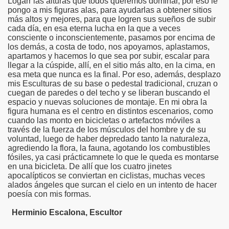
Logarr las alturas que todos queremos dominar, por eso le
pongo a mis figuras alas, para ayudarlas a obtener sitios
más altos y mejores, para que logren sus sueños de subir
cada día, en esa eterna lucha en la que a veces
consciente o inconscientemente, pasamos por encima de
los demás, a costa de todo, nos apoyamos, aplastamos,
apartamos y hacemos lo que sea por subir, escalar para
llegar a la cúspide, allí, en el sitio más alto, en la cima, en
esa meta que nunca es la final. Por eso, además, desplazo
mis Esculturas de su base o pedestal tradicional, cruzan o
cuegan de paredes o del techo y se liberan buscando el
espacio y nuevas soluciones de montaje. En mi obra la
figura humana es el centro en distintos escenarios, como
cuando las monto en bicicletas o artefactos móviles a
través de la fuerza de los músculos del hombre y de su
voluntad, luego de haber depredado tanto la naturaleza,
agrediendo la flora, la fauna, agotando los combustibles
fósiles, ya casi prácticamnete lo que le queda es montarse
en una bicicleta. De allí que los cuatro jinetes
apocalípticos se conviertan en ciclistas, muchas veces
alados ángeles que surcan el cielo en un intento de hacer
poesía con mis formas.
Herminio Escalona, Escultor