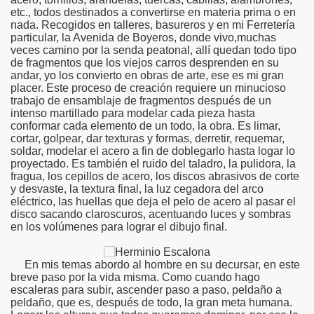
etc., todos destinados a convertirse en materia prima o en
nada. Recogidos en talleres, basureros y en mi Ferretería
particular, la Avenida de Boyeros, donde vivo,muchas
veces camino por la senda peatonal, allí quedan todo tipo
de fragmentos que los viejos carros desprenden en su
andar, yo los convierto en obras de arte, ese es mi gran
placer. Este proceso de creación requiere un minucioso
trabajo de ensamblaje de fragmentos después de un
intenso martillado para modelar cada pieza hasta
conformar cada elemento de un todo, la obra. Es limar,
cortar, golpear, dar texturas y formas, derretir, requemar,
soldar, modelar el acero a fin de doblegarlo hasta logar lo
proyectado. Es también el ruido del taladro, la pulidora, la
fragua, los cepillos de acero, los discos abrasivos de corte
y desvaste, la textura final, la luz cegadora del arco
eléctrico, las huellas que deja el pelo de acero al pasar el
disco sacando claroscuros, acentuando luces y sombras
en los volúmenes para lograr el dibujo final.
En mis temas abordo al hombre en su decursar, en este
breve paso por la vida misma. Como cuando hago
escaleras para subir, ascender paso a paso, peldaño a
peldaño, que es, después de todo, la gran meta humana.