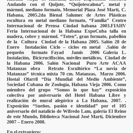
Andando con el Quijote, “Quijotescalona”, metal y
mármol, mediano formato, Memorial Plaza José Martí, C.
Habana, 2005.2da Bienal Salumec de Artes Plásticas
escultura en metal mediano formato, “Familia” Centro
Internacional de Prensa Ciudad habana 2003.FIAHV
Feria Internacional de la Habana ExpoCuba talla en
madera, cobre y mármol. “Toten”, gran formato, pabellón
de la Cultura Ciudad de la Habana 2005. Salón 28 de
Enero Instalación Ciclo – ciclos en metal .Salón de
pequeño formato Fayad Jamis 2006 Galería L.
Instalación, Bicicrucifixción, móviles metálicos, Ciudad de
la Habana 2006. Salón Nacional Puro Arte ACAA
Matanzas obra Retrato Escultórico “La novia de
Matanzas” técnica mixta 70 cm. Matanzas, Marzo 2006.
Hostal Ofarril “Día Mundial del Medio Ambiente”,
Sociedad Cubana de Zoología, Habana Vieja 2006. Como
miembro del grupo “Somos lo que hay” exposición
colectiva por aniversario del Hotel Habana Libre y
realización de mural alegórico a La Habana, 2007. .
Exposición “Sueños, pasión e identidad” por el 105
aniversario del natalicio de Wifredo Lam, galería El Reino
de este Mundo, Biblioteca Nacional José Martí, Diciembre
2007 – Enero 2008.
En el extranjero: