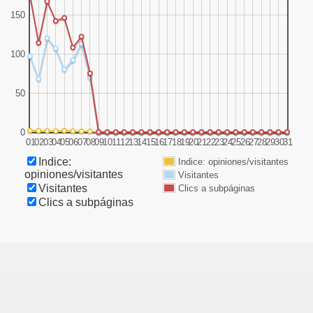
150
100
50
0
01
02
03
04
05
06
07
08
09
10
11
12
13
14
15
16
17
18
19
20
21
22
23
24
25
26
27
28
29
30
31
Indice:
Indice: opiniones/visitantes
opiniones/visitantes
Visitantes
Visitantes
Clics a subpáginas
Clics a subpáginas