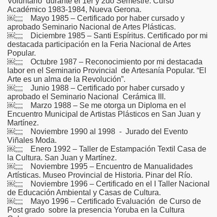
Voluntario durante el 1er y 2do Semestre. Curso
Académico 1983-1984, Nueva Gerona.
￼;;;; Mayo 1985 – Certificado por haber cursado y
aprobado Seminario Nacional de Artes Plásticas.
￼;;;; Diciembre 1985 – Santi Espíritus. Certificado por mi
destacada participación en la Feria Nacional de Artes
Popular.
￼;;;; Octubre 1987 – Reconocimiento por mi destacada
labor en el Seminario Provincial de Artesanía Popular. “El
Arte es un alma de la Revolución”.
￼;;;; Junio 1988 – Certificado por haber cursado y
aprobado el Seminario Nacional Cerámica III.
￼;;;; Marzo 1988 – Se me otorga un Diploma en el
Encuentro Municipal de Artistas Plásticos en San Juan y
Martínez.
￼;;;; Noviembre 1990 al 1998 - Jurado del Evento
Viñales Moda.
￼;;;; Enero 1992 – Taller de Estampación Textil Casa de
la Cultura. San Juan y Martínez.
￼;;;; Noviembre 1995 – Encuentro de Manualidades
Artísticas. Museo Provincial de Historia. Pinar del Río.
￼;;;; Noviembre 1996 – Certificado en el I Taller Nacional
de Educación Ambiental y Casas de Cultura.
￼;;;; Mayo 1996 – Certificado Evaluación de Curso de
Post grado sobre la presencia Yoruba en la Cultura