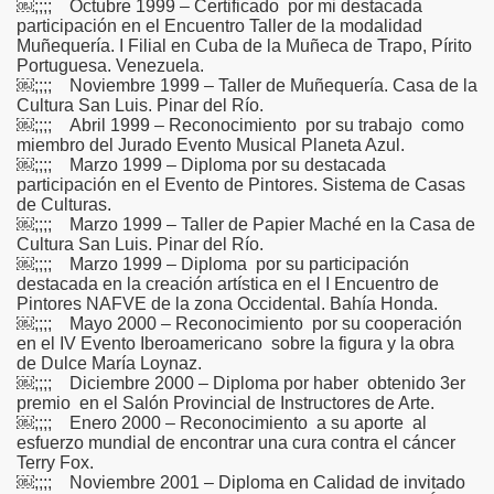
￼;;;; Octubre 1999 – Certificado por mi destacada
participación en el Encuentro Taller de la modalidad
Muñequería. I Filial en Cuba de la Muñeca de Trapo, Pírito
Portuguesa. Venezuela.
￼;;;; Noviembre 1999 – Taller de Muñequería. Casa de la
Cultura San Luis. Pinar del Río.
￼;;;; Abril 1999 – Reconocimiento por su trabajo como
miembro del Jurado Evento Musical Planeta Azul.
￼;;;; Marzo 1999 – Diploma por su destacada
participación en el Evento de Pintores. Sistema de Casas
de Culturas.
￼;;;; Marzo 1999 – Taller de Papier Maché en la Casa de
Cultura San Luis. Pinar del Río.
￼;;;; Marzo 1999 – Diploma por su participación
destacada en la creación artística en el I Encuentro de
Pintores NAFVE de la zona Occidental. Bahía Honda.
￼;;;; Mayo 2000 – Reconocimiento por su cooperación
en el IV Evento Iberoamericano sobre la figura y la obra
de Dulce María Loynaz.
￼;;;; Diciembre 2000 – Diploma por haber obtenido 3er
premio en el Salón Provincial de Instructores de Arte.
￼;;;; Enero 2000 – Reconocimiento a su aporte al
esfuerzo mundial de encontrar una cura contra el cáncer
Terry Fox.
￼;;;; Noviembre 2001 – Diploma en Calidad de invitado