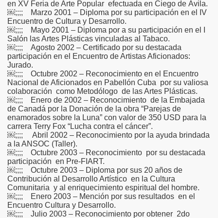
en XV Feria de Arte Popular efectuada en Ciego de Ávila.
￼;;;; Marzo 2001 – Diploma por su participación en el IV
Encuentro de Cultura y Desarrollo.
￼;;;; Mayo 2001 – Diploma por a su participación en el I
Salón las Artes Plásticas vinculadas al Tabaco.
￼;;;; Agosto 2002 – Certificado por su destacada
participación en el Encuentro de Artistas Aficionados:
Jurado.
￼;;;; Octubre 2002 – Reconocimiento en el Encuentro
Nacional de Aficionados en Pabellón Cuba por su valiosa
colaboración como Metodólogo de las Artes Plásticas.
￼;;;; Enero de 2002 – Reconocimiento de la Embajada
de Canadá por la Donación de la obra “Parejas de
enamorados sobre la Luna” con valor de 350 USD para la
carrera Terry Fox “Lucha contra el cáncer”.
￼;;;; Abril 2002 – Reconocimiento por la ayuda brindada
a la ANSOC (Taller).
￼;;;; Octubre 2003 – Reconocimiento por su destacada
participación en Pre-FIART.
￼;;;; Octubre 2003 – Diploma por sus 20 años de
Contribución al Desarrollo Artístico en la Cultura
Comunitaria y al enriquecimiento espiritual del hombre.
￼;;;; Enero 2003 – Mención por sus resultados en el
Encuentro Cultura y Desarrollo.
￼;;;; Julio 2003 – Reconocimiento por obtener 2do