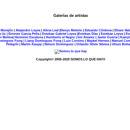
Han estado 212741 visitantes¡Aqui en esta página!
Galerías de artistas
 Morejón
|
Alejandro Leyva
|
Alicia Leal
|
Denys Molerio
|
Eduardo Córdova
|
Eliseo Val
a Uz
|
Ernesto Garcia Peña
|
Esteban Gabriel Leyva
|
Esteban Díaz
|
Esteban Leyva
|
Ev
r Molina
|
Herminio Escalona
|
Humberto el Negro
|
Inti Alvarez
|
Javier Guerra
|
Kamyl
minguez Fong
|
Liang Dominguez Fong
|
Luis Contino
|
Maykel Herrera
|
Manuel Co
Pelegrín
|
Martin Kaupp
|
Nelson Dominguez
|
Orlando Silvio Silvera
|
Ulises Bret
Copyright© 2005-2020 SOMOS LO QUE HAY®