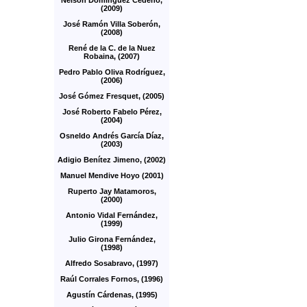
Nelson Domínguez Cedeño,
(2009)
José Ramón Villa Soberón,
(2008)
René de la C. de la Nuez
Robaina, (2007)
Pedro Pablo Oliva Rodríguez,
(2006)
José Gómez Fresquet, (2005)
José Roberto Fabelo Pérez,
(2004)
Osneldo Andrés García Díaz,
(2003)
Adigio Benítez Jimeno, (2002)
Manuel Mendive Hoyo (2001)
Ruperto Jay Matamoros,
(2000)
Antonio Vidal Fernández,
(1999)
Julio Girona Fernández,
(1998)
Alfredo Sosabravo, (1997)
Raúl Corrales Fornos, (1996)
Agustín Cárdenas, (1995)