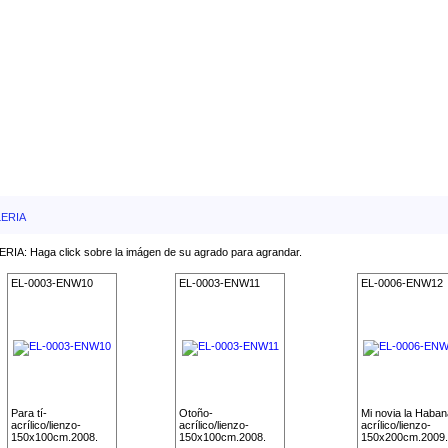
ERIA
RIA: Haga click sobre la imágen de su agrado para agrandar.
EL-0003-ENW10
EL-0003-ENW11
EL-0006-ENW12
Para tí-
Otoño-
Mi novia la Haban
acrílico/lienzo-
acrílico/lienzo-
acrílico/lienzo-
150x100cm.2008.
150x100cm.2008.
150x200cm.2009.