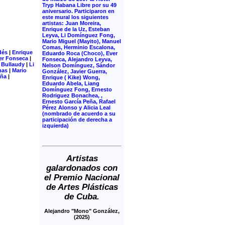
Tryp Habana Libre por su 49
aniversario. Participaron en
este mural los siguientes
artistas: Juan Moreira,
Enrique de la Uz, Esteban
Leyva, Li Domínguez Fong,
Mario Miguel (Mayito), Manuel
Comas, Herminio Escalona,
dés
|
Enrique
Eduardo Roca (Choco), Ever
er Fonseca
|
Fonseca, Alejandro Leyva,
 Bullaudy
|
Li
Nelson Domínguez, Sándor
mas
|
Mario
González, Javier Guerra,
aña
|
Enrique ( Kike) Wong,
Eduardo Abela, Liang
Domínguez Fong, Ernesto
Rodriguez Bonachea, ,
Ernesto García Peña, Rafael
Pérez Alonso y Alicia Leal
(nombrado de acuerdo a su
participación de derecha a
izquierda)
Artistas
galardonados con
el Premio Nacional
de Artes Plásticas
de Cuba.
Alejandro "Mono" González,
(2025)