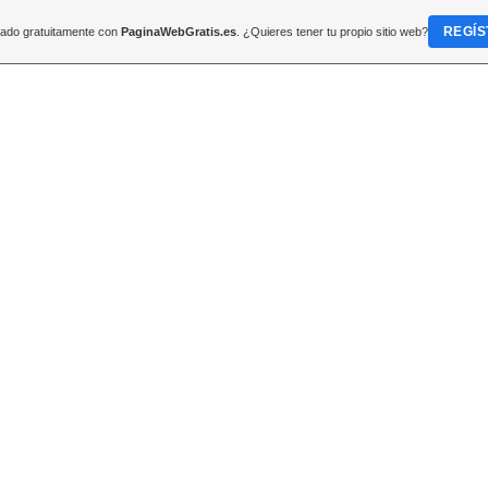
REGÍS
reado gratuitamente con
PaginaWebGratis.es
. ¿Quieres tener tu propio sitio web?