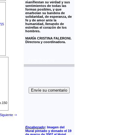
manifiestan su verdad y sus
sentimientos de todas las
formas posibles, y que
enarbolan su bandera de
solidaridad, de esperanza, de
fe y de amor ante la
humanidad, llenando de
estrellas el corazón de los
hombres.
MARÍA CRISTINA FALERONI.
Directora y coordinadora.
Somos lo que hay
Envíe su comentario
o.150
Siguiente ->
Encabezado
: Imagen del
Mural pintado y donado el 19
de marzo de 2007 al Hotel