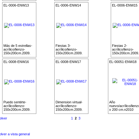
EL-0006-ENW13
EL-0006-ENW14
EL-0006-ENW15
Más de 5 estrellas-
Fiestas 3-
Fiestas 2-
acrílico/lienzo-
acrílico/lienzo-
acrílico/lienzo-
150x200cm.2009.
150x200cm.2009.
150x200cm.2009.
EL-0008-ENW16
EL-0008-ENW17
EL-00051-ENW18
Puedo sentirte-
Dimension virtual-
Año
acrílico/lienzo-
acrílico/lienzo-
nuevo/acrílico/lienz
150x200cm.2009.
150x200cm.2009.
x 200 cm.n2010
olver
1
2
3
olver a vista general