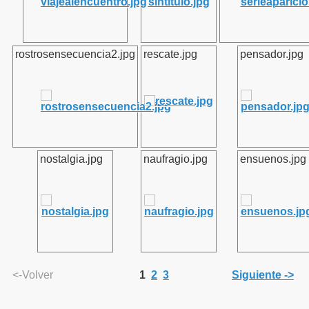
rostrosensecuencia2.jpg
rescate.jpg
pensador.jpg
nostalgia.jpg
naufragio.jpg
ensuenos.jpg
<-Volver
1
2
3
Siguiente ->