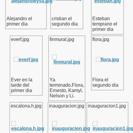
Alejandro el
cristian el
Esteban
primer dia
segundo dia
temprano el
primer dia
everf.jpg
finmural.jpg
flora.jpg
Ever en la
Ya
Flora el
tarde del
terminado.Flora,
segundo dia
primer dia
Ernesto, Kamyl,
Nelson y Li.
escalona.h.jpg
inauguracion.jpg
inauguracion1.jpg