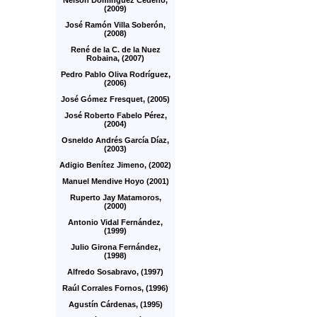
Nelson Domínguez Cedeño,
(2009)
José Ramón Villa Soberón,
(2008)
René de la C. de la Nuez
Robaina, (2007)
Pedro Pablo Oliva Rodríguez,
(2006)
José Gómez Fresquet, (2005)
José Roberto Fabelo Pérez,
(2004)
Osneldo Andrés García Díaz,
(2003)
Adigio Benítez Jimeno, (2002)
Manuel Mendive Hoyo (2001)
Ruperto Jay Matamoros,
(2000)
Antonio Vidal Fernández,
(1999)
Julio Girona Fernández,
(1998)
Alfredo Sosabravo, (1997)
Raúl Corrales Fornos, (1996)
Agustín Cárdenas, (1995)