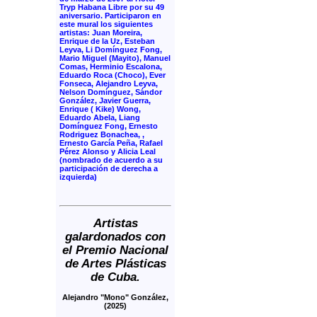
Tryp Habana Libre por su 49
aniversario. Participaron en
este mural los siguientes
artistas: Juan Moreira,
Enrique de la Uz, Esteban
Leyva, Li Domínguez Fong,
Mario Miguel (Mayito), Manuel
Comas, Herminio Escalona,
Eduardo Roca (Choco), Ever
Fonseca, Alejandro Leyva,
Nelson Domínguez, Sándor
González, Javier Guerra,
Enrique ( Kike) Wong,
Eduardo Abela, Liang
Domínguez Fong, Ernesto
Rodriguez Bonachea, ,
Ernesto García Peña, Rafael
Pérez Alonso y Alicia Leal
(nombrado de acuerdo a su
participación de derecha a
izquierda)
Artistas
galardonados con
el Premio Nacional
de Artes Plásticas
de Cuba.
Alejandro "Mono" González,
(2025)