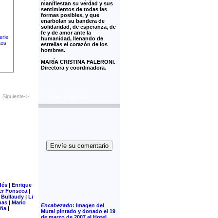
manifiestan su verdad y sus
sentimientos de todas las
formas posibles, y que
enarbolan su bandera de
solidaridad, de esperanza, de
fe y de amor ante la
humanidad, llenando de
estrellas el corazón de los
hombres.
MARÍA CRISTINA FALERONI.
Directora y coordinadora.
Siguiente->
Somos lo que hay
Envíe su comentario
dés
|
Enrique
er Fonseca
|
 Bullaudy
|
Li
mas
|
Mario
Encabezado
: Imagen del
aña
|
Mural pintado y donado el 19
de marzo de 2007 al Hotel