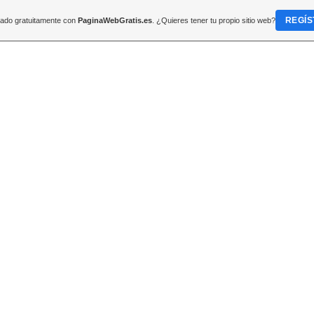
REGÍS
reado gratuitamente con
PaginaWebGratis.es
. ¿Quieres tener tu propio sitio web?