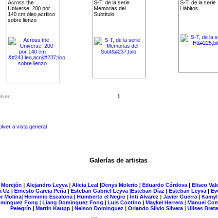
Across the
S-T, de la serie
S-T, de la serie
Universe. 200 por
Memorias del
Hábitos
140 cm óleo,acrílico
Subtítulo
sobre lienzo
lver
1
olver a vista general
Han estado 212774 visitantes¡Aqui en esta página!
Galerías de artistas
 Morejón
|
Alejandro Leyva
|
Alicia Leal
|
Denys Molerio
|
Eduardo Córdova
|
Eliseo Val
a Uz
|
Ernesto Garcia Peña
|
Esteban Gabriel Leyva
|
Esteban Díaz
|
Esteban Leyva
|
Ev
r Molina
|
Herminio Escalona
|
Humberto el Negro
|
Inti Alvarez
|
Javier Guerra
|
Kamyl
minguez Fong
|
Liang Dominguez Fong
|
Luis Contino
|
Maykel Herrera
|
Manuel Co
Pelegrín
|
Martin Kaupp
|
Nelson Dominguez
|
Orlando Silvio Silvera
|
Ulises Bret