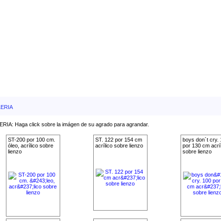
ERIA
RIA: Haga click sobre la imágen de su agrado para agrandar.
ST-200 por 100 cm.
ST. 122 por 154 cm
boys don´t cry.
óleo, acrílico sobre
acrílico sobre lienzo
por 130 cm acríl
lienzo
sobre lienzo