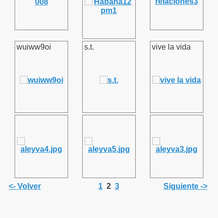
wuiww9oi
s.t.
vive la vida
<- Volver
1
2
3
Siguiente ->