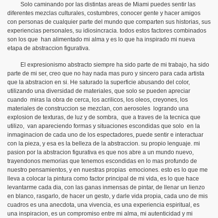
Solo caminando por las distintas areas de Miami puedes sentir las
diferentes mezclas culturales, costumbres, conocer gente y hacer amigos
con personas de cualquier parte del mundo que comparten sus historias, sus
experiencias personales, su idiosincracia. todos estos factores combinados
son los que han alimentado mi alma y es lo que ha inspirado mi nueva
etapa de abstraccion figurativa.
El expresionismo abstracto siempre ha sido parte de mi trabajo, ha sido
parte de mi ser, creo que no hay nada mas puro y sincero para cada artista
que la abstracion en si. He saturado la superficie abusando del color,
utilizando una diversidad de materiales, que solo se pueden apreciar
cuando miras la obra de cerca, los acrilicos, los oleos, creyones, los
materiales de construccion se mezclan, con aerosoles logrando una
explosion de texturas, de luz y de sombra, que a traves de la tecnica que
utilizo, van apareciendo formas y situaciones escondidas que solo en la
inmaginacion de cada uno de los espectadores, puede sentir e interactuar
con la pieza, y esa es la belleza de la abstraccion. su propio lenguaje. mi
pasion por la abstracion figurativa es que nos abre a un mundo nuevo,
trayendonos memorias que tenemos escondidas en lo mas profundo de
nuestro pensamientos, y en nuestras propias emociones. esto es lo que me
lleva a colocar la pintura como factor principal de mi vida, es lo que hace
levantarme cada dia, con las ganas inmensas de pintar, de llenar un lienzo
en blanco, rasgarlo, de hacer un gesto, y darle vida propia, cada uno de mis
cuadros es una anecdota, una vivencia, es una experiencia espiritual, es
una inspiracion, es un compromiso entre mi alma, mi autenticidad y mi